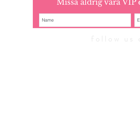
Missa aldrig våra VIP
follow u
© 2010 - 202