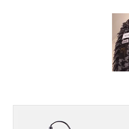
C
A
Handmade, 