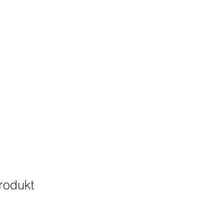
RE
rodukt
 ethical