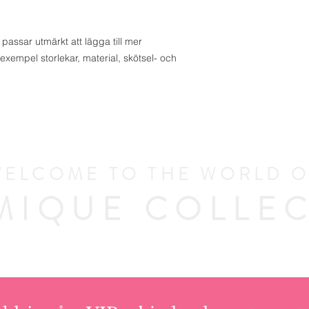
assar utmärkt att lägga till mer 
exempel storlekar, material, skötsel- och 
ELCOME TO THE WORLD 
MIQUE COLLEC