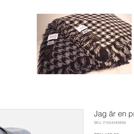
C
ASHME
Jag är en p
SKU: 21554345656
andmade, sustainable &