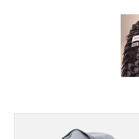
C
A
Handmade, 