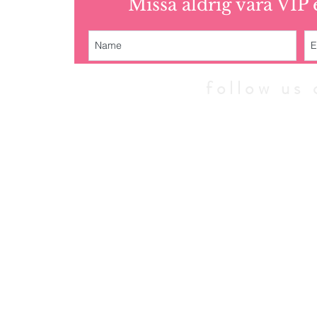
Missa aldrig våra VIP
follow u
© 2010 - 202