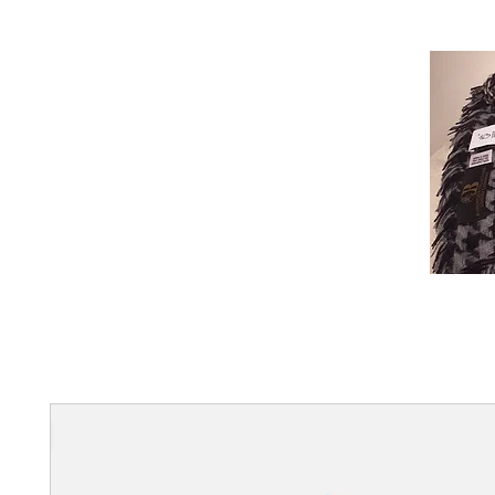
C
A
Handmade, 