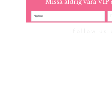
Missa aldrig våra VIP
follow u
© 2010 - 202