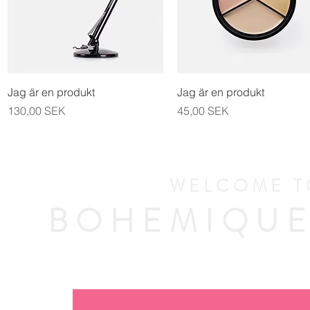
Aperçu rapide
Aperçu rapide
Jag är en produkt
Jag är en produkt
Prix
Prix
130,00 SEK
45,00 SEK
WELCOME T
BOHEMIQUE